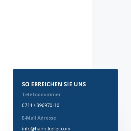
Anmelden
Für den Versand unserer Newsletter nutzen
wir rapidmail. Mit Ihrer Anmeldung stimmen
Sie zu, dass die eingegebenen Daten an
rapidmail übermittelt werden. Beachten Sie
bitte auch die
AGB
und
Datenschutzbestimmungen
.
SO ERREICHEN SIE UNS
Telefonnummer
0711 / 396970-10
E-Mail Adresse
info@hahn-keller.com