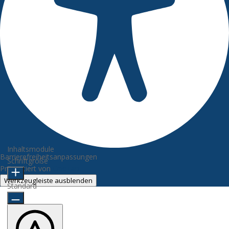
Inhaltsmodule
Barrierefreiheitsanpassungen
Schriftgröße
Präsentiert von
OneTap
Werkzeugleiste ausblenden
Standard