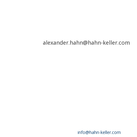
alexander.hahn@hahn-keller.com
SO ERREICHEN 
Telefonnummer
HAHN
0711 / 396970-10
E-Mail Adresse
info@hahn-keller.com