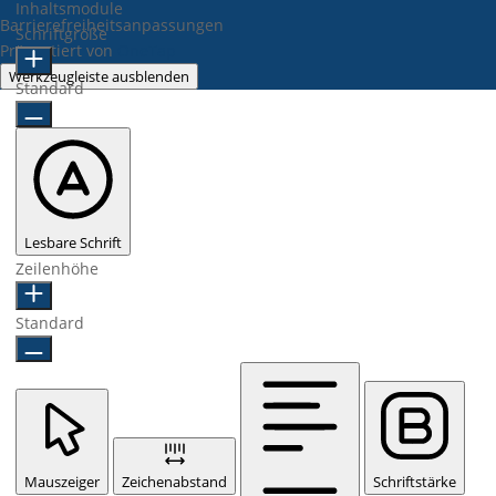
Inhaltsmodule
Barrierefreiheitsanpassungen
Schriftgröße
Präsentiert von
OneTap
Werkzeugleiste ausblenden
Standard
Lesbare Schrift
Zeilenhöhe
Standard
Mauszeiger
Zeichenabstand
Schriftstärke