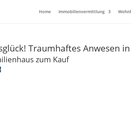
Home
Immobilienvermittlung
Wohn
nsglück! Traumhaftes Anwesen i
milienhaus zum Kauf
e