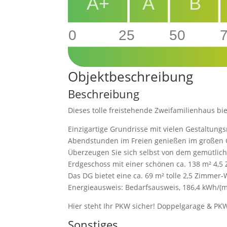
A+
A
B
0
25
50
Objekt­beschreibung
Beschreibung
Dieses tolle freistehende Zweifamilienhaus bie
Einzigartige Grundrisse mit vielen Gestaltung
Abendstunden im Freien genießen im großen 
Überzeugen Sie sich selbst von dem gemütlic
Erdgeschoss mit einer schönen ca. 138 m² 4
Das DG bietet eine ca. 69 m² tolle 2,5 Zimme
Energieausweis: Bedarfsausweis, 186,4 kWh/(m²*
Hier steht Ihr PKW sicher! Doppelgarage & PKW
Sonstiges