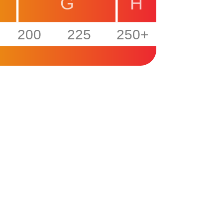
G
H
200
225
250+