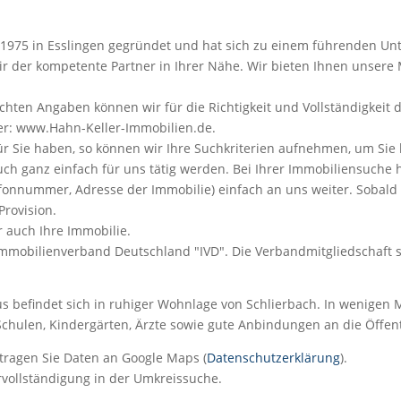
975 in Esslingen gegründet und hat sich zu einem führenden Unt
ir der kompetente Partner in Ihrer Nähe. Wir bieten Ihnen unsere 
achten Angaben können wir für die Richtigkeit und Vollständigkei
ter: www.Hahn-Keller-Immobilien.de.
für Sie haben, so können wir Ihre Suchkriterien aufnehmen, um Sie 
h ganz einfach für uns tätig werden. Bei Ihrer Immobiliensuche 
efonnummer, Adresse der Immobilie) einfach an uns weiter. Sobald s
Provision.
r auch Ihre Immobilie.
mmobilienverband Deutschland "IVD". Die Verbandmitgliedschaft ste
us befindet sich in ruhiger Wohnlage von Schlierbach. In wenigen M
Schulen, Kindergärten, Ärzte sowie gute Anbindungen an die Öffent
tragen Sie Daten an Google Maps (
Datenschutzerklärung
).
rvollständigung in der Umkreissuche.