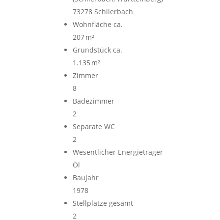
73278 Schlierbach
Wohnfläche ca.
207 m²
Grund­stück ca.
1.135 m²
Zimmer
8
Badezimmer
2
Separate WC
2
Wesentlicher Energieträger
Öl
Baujahr
1978
Stellplätze gesamt
2