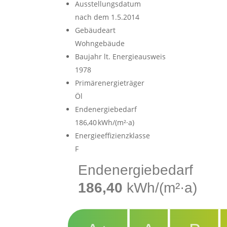
Ausstellungsdatum
nach dem 1.5.2014
Gebäudeart
Wohngebäude
Baujahr lt. Energieausweis
1978
Primärenergieträger
Öl
Endenergie­bedarf
186,40 kWh/(m²·a)
Energie­effizienz­klasse
F
Endenergiebedarf
186,40
kWh/(m²·a)