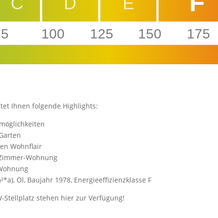
F
C
D
E
75
100
125
150
175
tet Ihnen folgende Highlights:
smöglichkeiten
Garten
hen Wohnflair
,5 Zimmer-Wohnung
r-Wohnung
a), Öl, Baujahr 1978, Energieeffizienzklasse F
-Stellplatz stehen hier zur Verfügung!