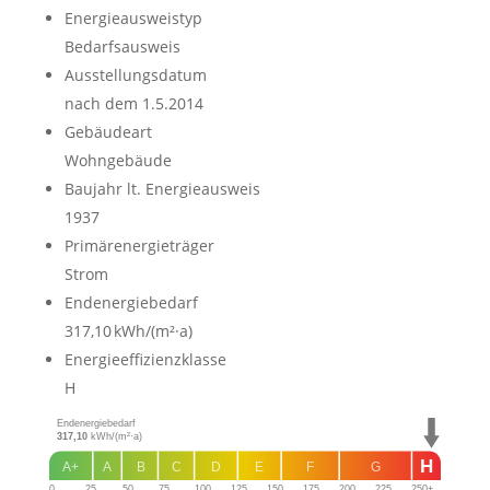
Energieausweistyp
Bedarfs­ausweis
Ausstellungsdatum
nach dem 1.5.2014
Gebäudeart
Wohngebäude
Baujahr lt. Energieausweis
1937
Primärenergieträger
Strom
Endenergie­bedarf
317,10 kWh/(m²·a)
Energie­effizienz­klasse
H
Endenergiebedarf
317,10
kWh/(m²·a)
H
A+
A
B
C
D
E
F
G
0
25
50
75
100
125
150
175
200
225
250+